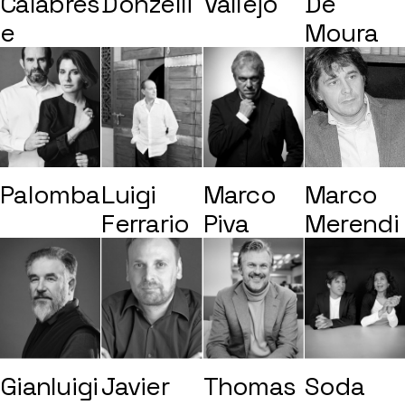
Calabres
Donzelli
Vallejo
De
e
Moura
Palomba
Luigi
Marco
Marco
Ferrario
Piva
Merendi
Gianluigi
Javier
Thomas
Soda