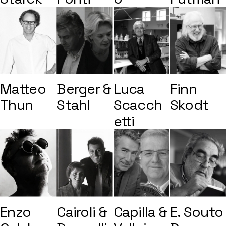
Matteo
Berger &
Luca
Finn
Thun
Stahl
Scacch
Skodt
etti
Enzo
Cairoli &
Capilla &
E. Souto