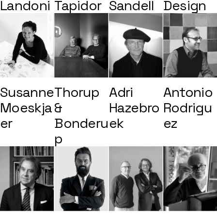
Landoni
Tapidor
Sandell
Design
Susanne
Thorup
Adri
Antonio
Moeskja
&
Hazebro
Rodrigu
er
Bonderu
ek
ez
p